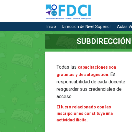
Inicio
Dirección de Nivel Superior
Aulas Vi
SUBDIRECCIÓN
Todas las
capacitaciones son
. Es
gratuitas y de autogestión
responsabilidad de cada docente
resguardar sus credenciales de
acceso.
El lucro relacionado con las
inscripciones constituye una
actividad ilícita.